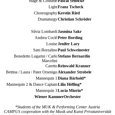
Stage & Costume
Pascal Seibicke
Light
Franz Tscheck
Choreography
Kerstin Ried
Dramaturgy
Christian Schröder
Silvia Lombardi
Jasmina Sakr
Andrea Coclé
Peter Bording
Louise
Jenifer Lary
Sam Borzalino
Paul Schweinester
Benedetto Lugarini / Carlo
Stefano Bernardin
Marcelini
Caretto
Reinwald Kranner
Bettina / Laura / Pater Orsenigo
Alexander Strobele
Mannequin 1
Diana Bärhold*
Mannequin 2 & Dance Captain
Lilia Höfling*
Mannequin 3
Lucia Miorin*
Wiener KammerOrchester
*Students of the MUK & Performing Center Austria
CAMPUS cooperation with the Musik und Kunst Privatuniversität