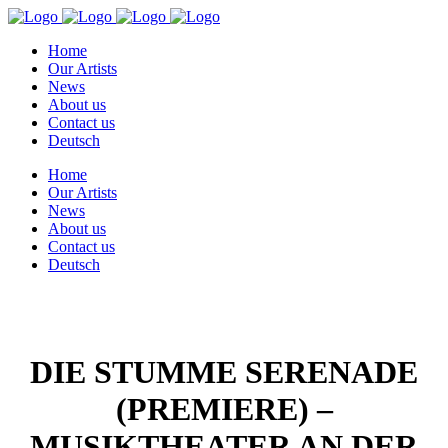
Home
Our Artists
News
About us
Contact us
Deutsch
Home
Our Artists
News
About us
Contact us
Deutsch
DIE STUMME SERENADE
(PREMIERE) –
MUSIKTHEATER AN DER