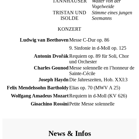
TANNHÄUSER
Walter von der
Vogelweide
TRISTAN UND
Stimme eines jungen
ISOLDE
Seemanns
KONZERT
Ludwig van Beethoven
Messe C-Dur op. 86
9. Sinfonie in d-Moll op. 125
Antonín Dvořák
Requiem op. 89 für Soli, Chor
und Orchester
Charles Gounod
Messe solennelle en l’honneur de
Sainte-Cécile
Joseph Haydn
Die Jahreszeiten, Hob. XXI:3
Felix Mendelssohn Bartholdy
Elias op. 70 (MWV A 25)
Wolfgang Amadeus Mozart
Requiem in d-Moll (KV 626)
Gioachino Rossini
Petite Messe solennelle
News & Infos