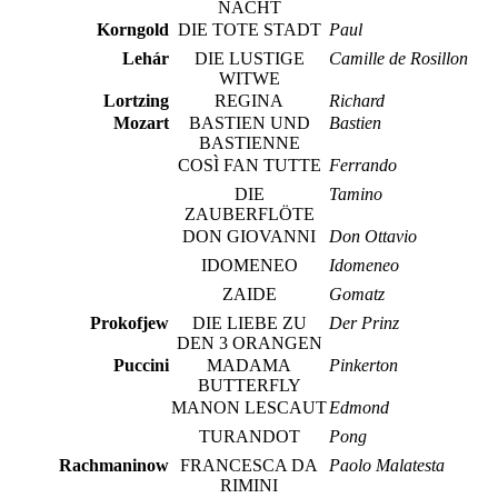
NACHT
Korngold
DIE TOTE STADT
Paul
Lehár
DIE LUSTIGE
Camille de Rosillon
WITWE
Lortzing
REGINA
Richard
Mozart
BASTIEN UND
Bastien
BASTIENNE
COSÌ FAN TUTTE
Ferrando
DIE
Tamino
ZAUBERFLÖTE
DON GIOVANNI
Don Ottavio
IDOMENEO
Idomeneo
ZAIDE
Gomatz
Prokofjew
DIE LIEBE ZU
Der Prinz
DEN 3 ORANGEN
Puccini
MADAMA
Pinkerton
BUTTERFLY
MANON LESCAUT
Edmond
TURANDOT
Pong
Rachmaninow
FRANCESCA DA
Paolo Malatesta
RIMINI