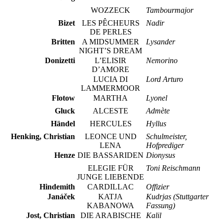
WOZZECK
Tambourmajor
Bizet
LES PÊCHEURS
Nadir
DE PERLES
Britten
A MIDSUMMER
Lysander
NIGHT’S DREAM
Donizetti
L’ELISIR
Nemorino
D’AMORE
LUCIA DI
Lord Arturo
LAMMERMOOR
Flotow
MARTHA
Lyonel
Gluck
ALCESTE
Admète
Händel
HERCULES
Hyllus
Henking, Christian
LEONCE UND
Schulmeister,
LENA
Hofprediger
Henze
DIE BASSARIDEN
Dionysus
ELEGIE FÜR
Toni Reischmann
JUNGE LIEBENDE
Hindemith
CARDILLAC
Offizier
Janáček
KATJA
Kudrjas (Stuttgarter
KABANOWA
Fassung)
Jost, Christian
DIE ARABISCHE
Kalil