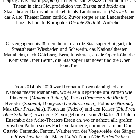
Leipzig als Richard (
Regina
). In der Saison 2024/25 debütierte er als
Tristan in einer Neuproduktion von
Tristan und Isolde
am
Staatstheater Darmstadt und kehrte als Tambourmajor (
Wozzeck
) an
das Aalto-Theater Essen zurück. Zuvor sorgte er am Landestheater
Linz als Paul in Korngolds
Die tote Stadt
für Aufsehen.
Gastengagements führten ihn u. a. an die Staatsoper Stuttgart, die
Staatstheater Wiesbaden und Schwerin, das Nationaltheater
Mannheim, nach Göteborg, Bern, Innsbruck, an die Oper Köln, die
Komische Oper Berlin, die Staatsoper Hannover und die Oper
Frankfurt.
Von 2014 bis 2020 war Hermann Ensemblemitglied am
Nationaltheater Mannheim, wo er sein Repertoire um Partien wie
Pinkerton (
Madama Butterfly
), Paolo (
Francesca da Rimini
),
Herodes (
Salome
), Dionysos (
Die Bassariden
), Pollione (
Norma
),
Max (
Der Freischütz
), Florestan (
Fidelio
) und den Kaiser (
Die Frau
ohne Schatten
) erweiterte. Zuvor gehörte er von 2004 bis 2013 dem
Ensemble des Aalto-Theaters Essen an, wo er nahezu alle großen
lyrischen Partien seines Fachs verkörperte, darunter Tamino, Don
Ottavio, Ferrando, Fenton, Walther von der Vogelweide, der Sänger
im
Rosenkavalier
, der Maler (
Lulu
), Nadir (
Die Perlenfischer
),