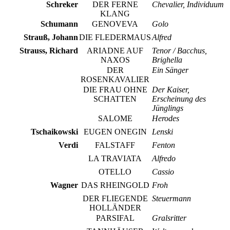
Schreker
DER FERNE
Chevalier, Individuum
KLANG
Schumann
GENOVEVA
Golo
Strauß, Johann
DIE FLEDERMAUS
Alfred
Strauss, Richard
ARIADNE AUF
Tenor / Bacchus,
NAXOS
Brighella
DER
Ein Sänger
ROSENKAVALIER
DIE FRAU OHNE
Der Kaiser,
SCHATTEN
Erscheinung des
Jünglings
SALOME
Herodes
Tschaikowski
EUGEN ONEGIN
Lenski
Verdi
FALSTAFF
Fenton
LA TRAVIATA
Alfredo
OTELLO
Cassio
Wagner
DAS RHEINGOLD
Froh
DER FLIEGENDE
Steuermann
HOLLÄNDER
PARSIFAL
Gralsritter