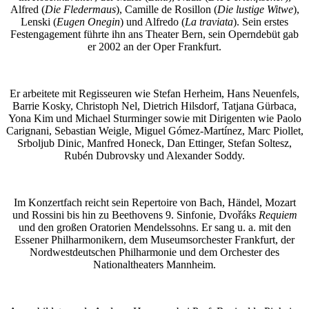
Alfred (
Die Fledermaus
), Camille de Rosillon (
Die lustige Witwe
),
Lenski (
Eugen Onegin
) und Alfredo (
La traviata
). Sein erstes
Festengagement führte ihn ans Theater Bern, sein Operndebüt gab
er 2002 an der Oper Frankfurt.
Er arbeitete mit Regisseuren wie Stefan Herheim, Hans Neuenfels,
Barrie Kosky, Christoph Nel, Dietrich Hilsdorf, Tatjana Gürbaca,
Yona Kim und Michael Sturminger sowie mit Dirigenten wie Paolo
Carignani, Sebastian Weigle, Miguel Gómez-Martínez, Marc Piollet,
Srboljub Dinic, Manfred Honeck, Dan Ettinger, Stefan Soltesz,
Rubén Dubrovsky und Alexander Soddy.
Im Konzertfach reicht sein Repertoire von Bach, Händel, Mozart
und Rossini bis hin zu Beethovens 9. Sinfonie, Dvořáks
Requiem
und den großen Oratorien Mendelssohns. Er sang u. a. mit den
Essener Philharmonikern, dem Museumsorchester Frankfurt, der
Nordwestdeutschen Philharmonie und dem Orchester des
Nationaltheaters Mannheim.