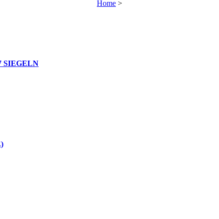
Home
>
7 SIEGELN
)