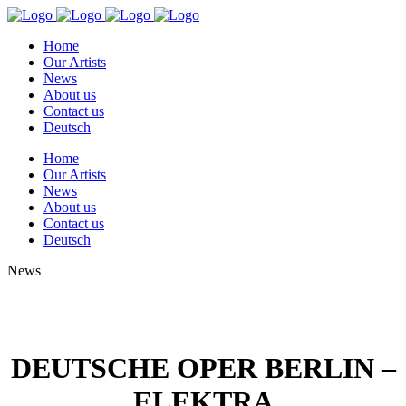
Home
Our Artists
News
About us
Contact us
Deutsch
Home
Our Artists
News
About us
Contact us
Deutsch
News
DEUTSCHE OPER BERLIN –
ELEKTRA